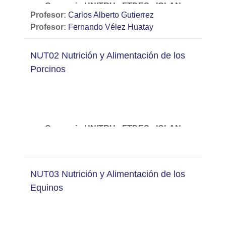
Convenio UNITRU - FTDES - ICLAN
Profesor:
Carlos Alberto Gutierrez
Profesor:
Fernando Vélez Huatay
Diplomado en Nutrición y Alimentación
Animal
Curso:
Nutrición y Alimentación de los
NUT02 Nutrición y Alimentación de los
Bovinos.
Porcinos
Convenio UNITRU - FTDES - ICLAN
Diplomado en Nutrición y Alimentación
Animal
NUT03 Nutrición y Alimentación de los
Curso:
Nutrición y Alimentación de los
Equinos
Porcinos.