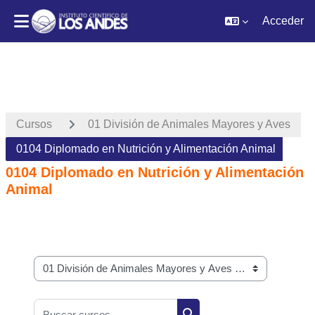
Acceder
Salta al contenido principal
Cursos
01 División de Animales Mayores y Aves
0104 Diplomado en Nutrición y Alimentación Animal
0104 Diplomado en Nutrición y Alimentación
Animal
Categorías
Buscar cursos