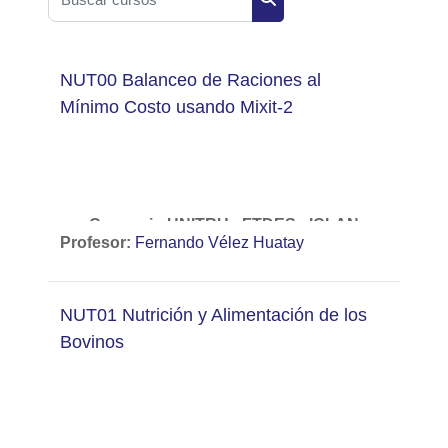
Buscar cursos
NUT00 Balanceo de Raciones al
Mínimo Costo usando Mixit-2
Convenio UNITRU - FTDES - ICLAN
Profesor:
Fernando Vélez Huatay
Diplomado en Nutrición y Alimentación
Animal
NUT01 Nutrición y Alimentación de los
Bovinos
Curso:
Balanceo de Raciones al Mínimo
Costo usando Mixit-2.