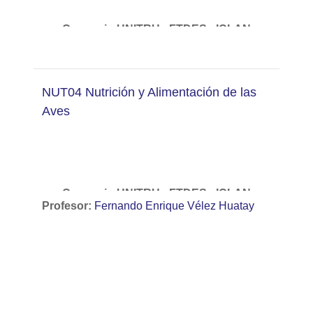
Convenio UNITRU - FTDES - ICLAN
Diplomado en Nutrición y Alimentación
Animal
NUT04 Nutrición y Alimentación de las
Aves
Curso:
Nutrición y Alimentación de los
Equinos.
Convenio UNITRU - FTDES - ICLAN
Profesor:
Fernando Enrique Vélez Huatay
Diplomado en Nutrición y Alimentación
Animal
Curso:
Nutrición y Alimentación de las Aves.